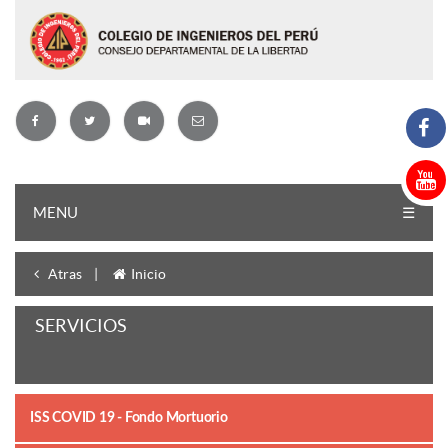
MENU
☰
Atras
|
Inicio
SERVICIOS
ISS COVID 19 - Fondo Mortuorio