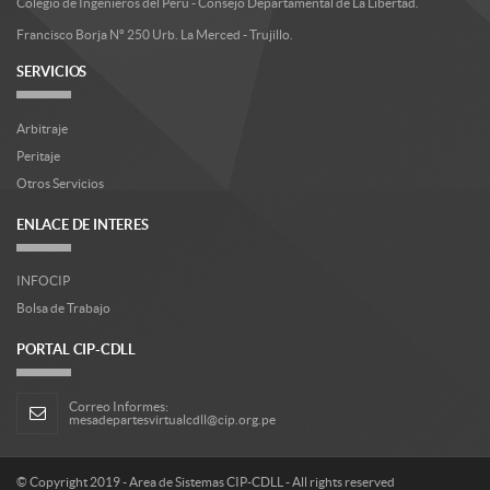
Colegio de Ingenieros del Perú - Consejo Departamental de La Libertad.
Francisco Borja Nº 250 Urb. La Merced - Trujillo.
SERVICIOS
Arbitraje
Peritaje
Otros Servicios
ENLACE DE INTERES
INFOCIP
Bolsa de Trabajo
PORTAL CIP-CDLL
Correo Informes:
mesadepartesvirtualcdll@cip.org.pe
© Copyright 2019 -
Area de Sistemas CIP-CDLL
- All rights reserved