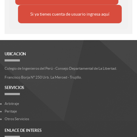
Si ya tienes cuenta de usuario ingresa aquí
UBICACIÓN
Colegio de Ingenieros del Perú - Consejo Departamental de La Libertad.
Francisco Borja Nº 250 Urb. La Merced - Trujillo.
SERVICIOS
Arbitraje
Peritaje
Otros Servicios
ENLACE DE INTERES