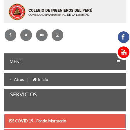
MENU
☰
Atras
|
Inicio
SERVICIOS
ISS COVID 19 - Fondo Mortuorio