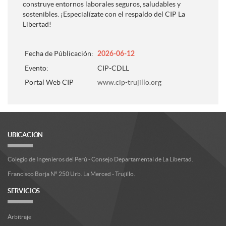
construye entornos laborales seguros, saludables y
sostenibles. ¡Especialízate con el respaldo del CIP La
Libertad!
Fecha de Públicación:
2026-06-12
Evento:
CIP-CDLL
Portal Web CIP
www.cip-trujillo.org
UBICACIÓN
Colegio de Ingenieros del Perú - Consejo Departamental de La Libertad.
Francisco Borja Nº 250 Urb. La Merced - Trujillo.
SERVICIOS
Arbitraje