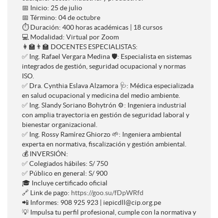
📅 Inicio: 25 de julio
📅 Término: 04 de octubre
⏱️ Duración: 400 horas académicas | 18 cursos
💻 Modalidad: Virtual por Zoom
👩‍🏫👨‍🏫 DOCENTES ESPECIALISTAS:
✅ Ing. Rafael Vergara Medina 🛡️: Especialista en sistemas
integrados de gestión, seguridad ocupacional y normas
ISO.
✅ Dra. Cynthia Eslava Alzamora 🩺: Médica especializada
en salud ocupacional y medicina del medio ambiente.
✅ Ing. Slandy Soriano Bohytrón ⚙️: Ingeniera industrial
con amplia trayectoria en gestión de seguridad laboral y
bienestar organizacional.
✅ Ing. Rossy Ramírez Ghiorzo 🌱: Ingeniera ambiental
experta en normativa, fiscalización y gestión ambiental.
💰 INVERSIÓN:
✅ Colegiados hábiles: S/ 750
✅ Público en general: S/ 900
🎓 Incluye certificado oficial
🔗 Link de pago:
https://goo.su/fDpWRfd
📲 Informes: 908 925 923 | iepicdll@cip.org.pe
💡 Impulsa tu perfil profesional, cumple con la normativa y