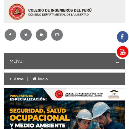
MENU
☰
Atras
|
Inicio